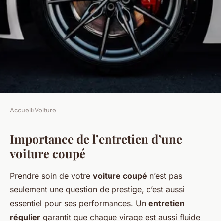
Accueil
›
Voiture
VOITURE
Importance de l’entretien d’une
Entretenir sa voiture coupé :
voiture coupé
astuces et conseils
Prendre soin de votre
voiture coupé
n’est pas
Maëlys
•
18 mars 2025
•
6 min de lecture
seulement une question de prestige, c’est aussi
essentiel pour ses performances. Un
entretien
régulier
garantit que chaque virage est aussi fluide